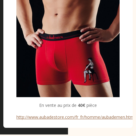
En vente au prix de
40€
pièce
http://www.aubadestore.com/fr_fr/homme/aubademen.html