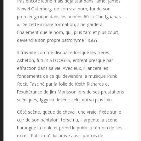
Pas encore icône mais déjà star dans l’âme, James
Newel Osterberg, de son vrai nom, fonde son
premier groupe dans les années 60 : « The Iguanas
». De cette initiale formation, il ne gardera
finalement que le nom, qui, plus tard et plus court,
deviendra son propre patronyme : IGGY.
Il travaille comme disquaire lorsque les frères
Asheton, futurs STOOGES, entrent presque par
effraction dans sa vie. Avec eux, il lancera les
fondements de ce qui deviendra la musique Punk
Rock. Fasciné par la folie de Keith Richards et
l’exubérance de Jim Morisson lors de ses prestations
scéniques, Iggy va devenir celui qui va plus loin.
Côté scène, queue de cheval, une vraie, fixée sur le
cuir de son pantalon, torse nu, il arpente la scène,
harangue la foule et prend le public à témoin de ses
excès. Public qu’il lui arrive aussi parfois de