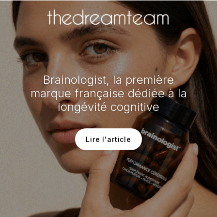
Brainologist, la première
marque française dédiée à la
longévité cognitive
Lire l'article