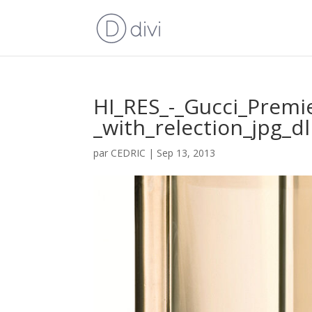
HI_RES_-_Gucci_Premi
_with_relection_jpg_dl
par
CEDRIC
|
Sep 13, 2013