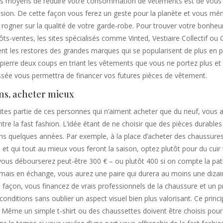
urs moyens de réduire votre consommation de vêtements est de vous 
sion. De cette façon vous ferez un geste pour la planète et vous mé
 rogner sur la qualité de votre garde-robe. Pour trouver votre bonheur, 
pôts-ventes, les sites spécialisés comme Vinted, Vestiaire Collectif ou
t les restores des grandes marques qui se popularisent de plus en p
e pierre deux coups en triant les vêtements que vous ne portez plus et
e vous permettra de financer vos futures pièces de vêtement.
ns, acheter mieux
tes partie de ces personnes qui n’aiment acheter que du neuf, vous a
tre la fast fashion. L’idée étant de ne choisir que des pièces durables
ns quelques années. Par exemple, à la place d’acheter des chaussure
 et qui tout au mieux vous feront la saison, optez plutôt pour du cuir 
vous débourserez peut-être 300 € – ou plutôt 400 si on compte la pat
mais en échange, vous aurez une paire qui durera au moins une dizai
e façon, vous financez de vrais professionnels de la chaussure et un p
onditions sans oublier un aspect visuel bien plus valorisant. Ce princi
. Même un simple t-shirt ou des chaussettes doivent être choisis pour 