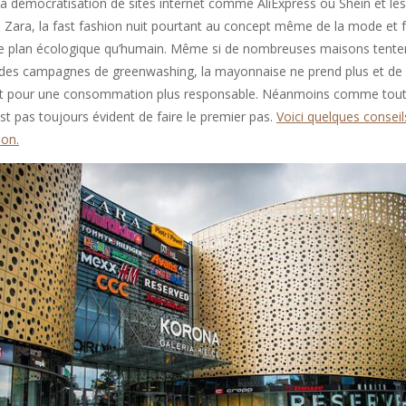
la démocratisation de sites internet comme AliExpress ou Shein et l
ra, la fast fashion nuit pourtant au concept même de la mode et 
 le plan écologique qu’humain. Même si de nombreuses maisons tente
 des campagnes de greenwashing, la mayonnaise ne prend plus et de 
ent pour une consommation plus responsable. Néanmoins comme toute
’est pas toujours évident de faire le premier pas.
Voici quelques conseils
ion.