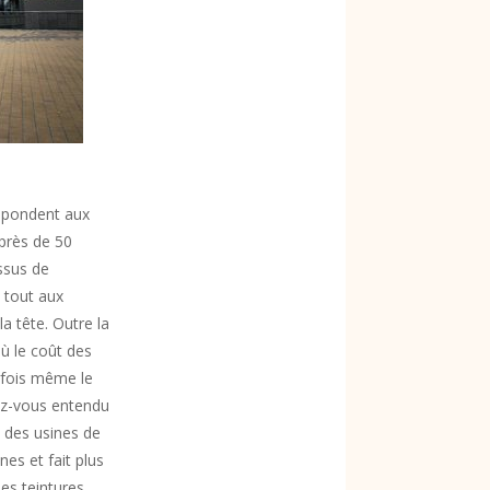
espondent aux
 près de 50
ssus de
 tout aux
 tête. Outre la
où le coût des
arfois même le
ez-vous entendu
 des usines de
es et fait plus
es teintures