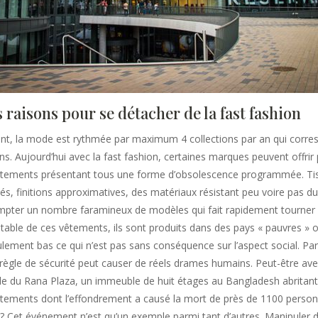
 raisons pour se détacher de la fast fashion
ent, la mode est rythmée par maximum 4 collections par an qui corr
ns. Aujourd’hui avec la fast fashion, certaines marques peuvent offrir
vêtements présentant tous une forme d’obsolescence programmée. Ti
és, finitions approximatives, des matériaux résistant peu voire pas du
pter un nombre faramineux de modèles qui fait rapidement tourner la
cutable de ces vêtements, ils sont produits dans des pays « pauvres » 
iculement bas ce qui n’est pas sans conséquence sur l’aspect social. P
règle de sécurité peut causer de réels drames humains. Peut-être av
le du Rana Plaza, un immeuble de huit étages au Bangladesh abritant
tements dont l’effondrement a causé la mort de près de 1100 personn
? Cet événement n’est qu’un exemple parmi tant d’autres. Manipuler d