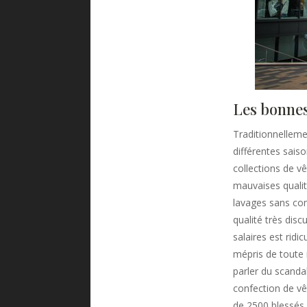
Les bonnes
Traditionnellem
différentes saiso
collections de 
mauvaises qualit
lavages sans com
qualité très dis
salaires est rid
mépris de toute 
parler du scanda
confection de vê
de 2500 blessés 