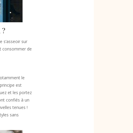
 ?
e s’asseoir sur
eut consommer de
 notamment le
principe est
ouez et les portez
ont confiés à un
velles tenues !
tyles sans