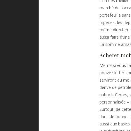
L’un des meille
marché de l’occa
portefeuille sans
friperies, les dé
même directemen
aussi faire d’un
La somme amassé
Acheter moi
Même si vous fai
pouvez lutter con
serviront au moi
dérivé de pétrole
nubuck. Certes, 
personnalisée – 
Surtout, de cett
dans de bonnes c
aussi aux basics