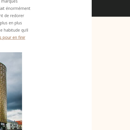
es marques
fait énormément
nt de redorer
plus en plus
 habitude qu’il
 pour en finir