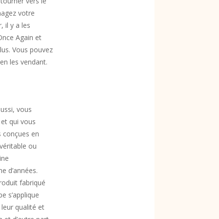
tourner vers le
nagez votre
il y a les
 Once Again et
lus. Vous pouvez
 en les vendant.
ussi, vous
 et qui vous
s conçues en
véritable ou
ine
ne d’années.
roduit fabriqué
pe s’applique
leur qualité et