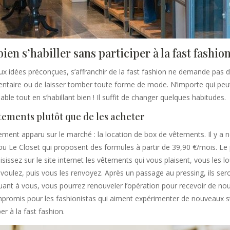
n s’habiller sans participer à la fast fashion
x idées préconçues, s’affranchir de la fast fashion ne demande pas d
mentaire ou de laisser tomber toute forme de mode. N’importe qui p
le tout en s’habillant bien ! Il suffit de changer quelques habitudes.
tements plutôt que de les acheter
ment apparu sur le marché : la location de box de vêtements. Il y a
u Le Closet qui proposent des formules à partir de 39,90 €/mois. Le 
sissez sur le site internet les vêtements qui vous plaisent, vous les l
voulez, puis vous les renvoyez. Après un passage au pressing, ils ser
ant à vous, vous pourrez renouveler l’opération pour recevoir de nou
promis pour les fashionistas qui aiment expérimenter de nouveaux s
er à la fast fashion.