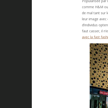
Popularisée par 
comme H&M ou Za
de mal tant sur
leur image avec
d’individus opt
faut casser, il n
avec la fast fash