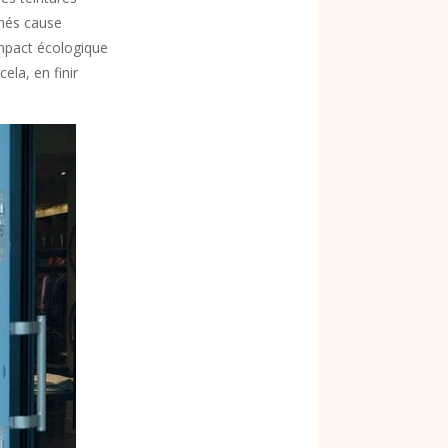
énés cause
impact écologique
ela, en finir