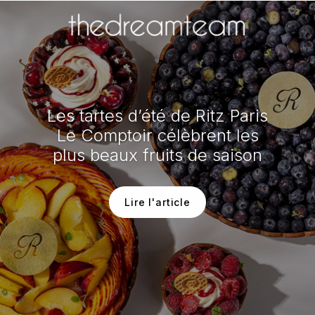
Les tartes d’été de Ritz Paris
Le Comptoir célèbrent les
plus beaux fruits de saison
Lire l'article