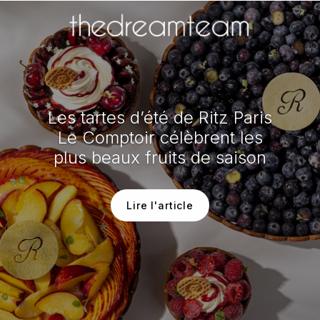
Les tartes d’été de Ritz Paris
Le Comptoir célèbrent les
plus beaux fruits de saison
Lire l'article