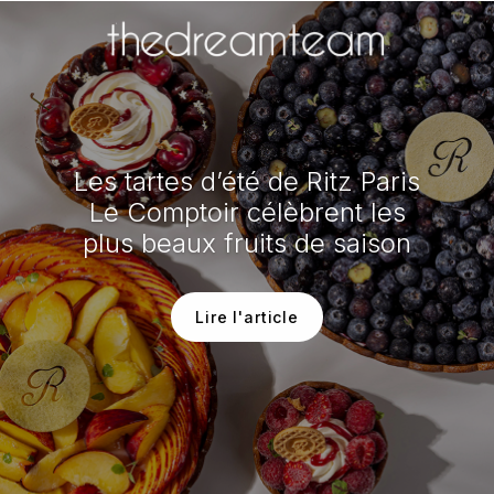
Les tartes d’été de Ritz Paris
Le Comptoir célèbrent les
plus beaux fruits de saison
Lire l'article