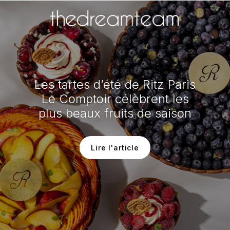
Les tartes d’été de Ritz Paris
Le Comptoir célèbrent les
plus beaux fruits de saison
Lire l'article