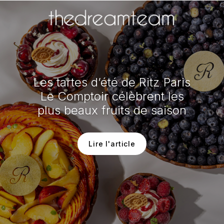
Les tartes d’été de Ritz Paris
Le Comptoir célèbrent les
plus beaux fruits de saison
Lire l'article