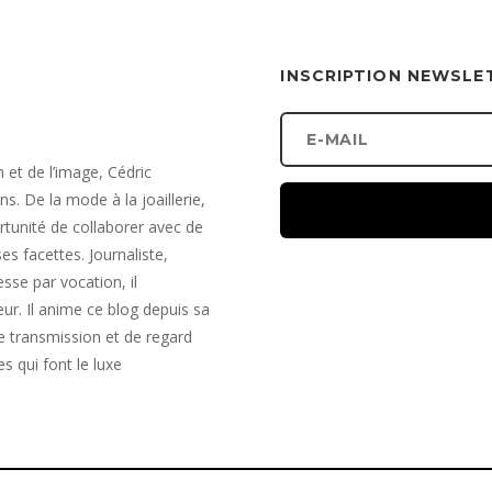
INSCRIPTION NEWSLE
et de l’image, Cédric
s. De la mode à la joaillerie,
portunité de collaborer avec de
s facettes. Journaliste,
sse par vocation, il
ur. Il anime ce blog depuis sa
 transmission et de regard
es qui font le luxe