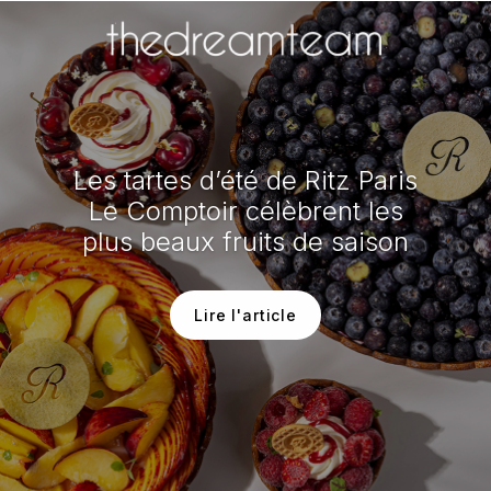
Les tartes d’été de Ritz Paris
Le Comptoir célèbrent les
plus beaux fruits de saison
Lire l'article