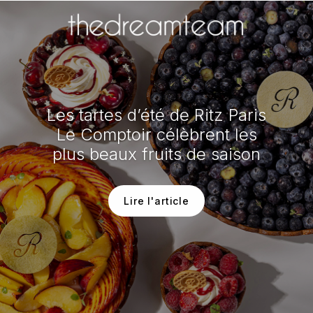
Les tartes d’été de Ritz Paris
Le Comptoir célèbrent les
plus beaux fruits de saison
Lire l'article