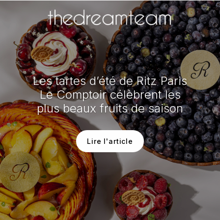
Les tartes d’été de Ritz Paris
Le Comptoir célèbrent les
plus beaux fruits de saison
Lire l'article