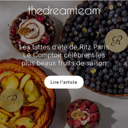
Les tartes d’été de Ritz Paris
Le Comptoir célèbrent les
plus beaux fruits de saison
Lire l'article