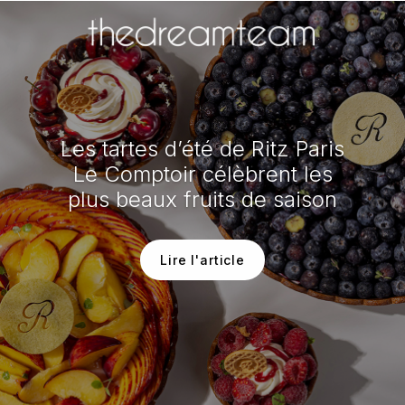
Les tartes d’été de Ritz Paris
Le Comptoir célèbrent les
plus beaux fruits de saison
Lire l'article