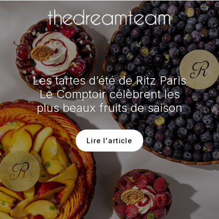
Les tartes d’été de Ritz Paris
Le Comptoir célèbrent les
plus beaux fruits de saison
Lire l'article