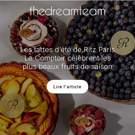
Les tartes d’été de Ritz Paris
Le Comptoir célèbrent les
plus beaux fruits de saison
Lire l'article