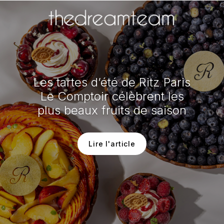
Les tartes d’été de Ritz Paris
Le Comptoir célèbrent les
plus beaux fruits de saison
Lire l'article