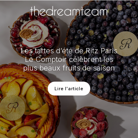
Les tartes d’été de Ritz Paris
Le Comptoir célèbrent les
plus beaux fruits de saison
Lire l'article