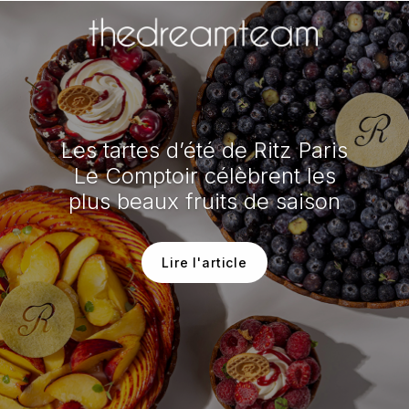
Les tartes d’été de Ritz Paris
Le Comptoir célèbrent les
plus beaux fruits de saison
Lire l'article