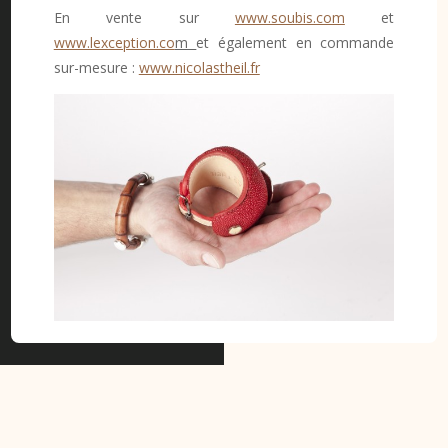
En vente sur
www.soubis.com
et
www.lexception.co
m
et également en commande
sur-mesure :
www.nicolastheil.fr