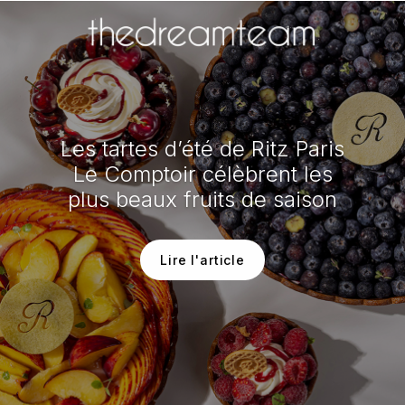
Les tartes d’été de Ritz Paris
Le Comptoir célèbrent les
plus beaux fruits de saison
Lire l'article