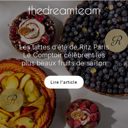
Les tartes d’été de Ritz Paris
Le Comptoir célèbrent les
plus beaux fruits de saison
Lire l'article