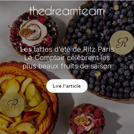
Les tartes d’été de Ritz Paris
Le Comptoir célèbrent les
plus beaux fruits de saison
Lire l'article