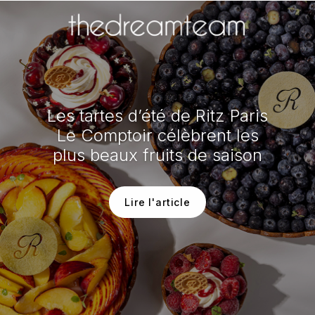
Les tartes d’été de Ritz Paris
Le Comptoir célèbrent les
plus beaux fruits de saison
Lire l'article