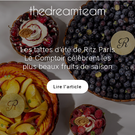
Les tartes d’été de Ritz Paris
Le Comptoir célèbrent les
plus beaux fruits de saison
Lire l'article