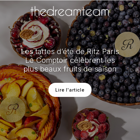
Les tartes d’été de Ritz Paris
Le Comptoir célèbrent les
plus beaux fruits de saison
Lire l'article